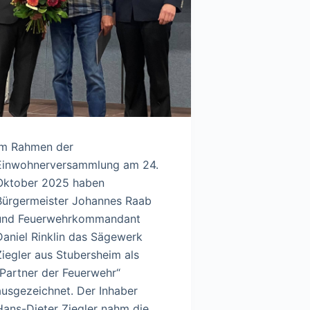
Im Rahmen der
Einwohnerversammlung am 24.
Oktober 2025 haben
Bürgermeister Johannes Raab
und Feuerwehrkommandant
Daniel Rinklin das Sägewerk
Ziegler aus Stubersheim als
„Partner der Feuerwehr“
ausgezeichnet. Der Inhaber
Hans-Dieter Ziegler nahm die