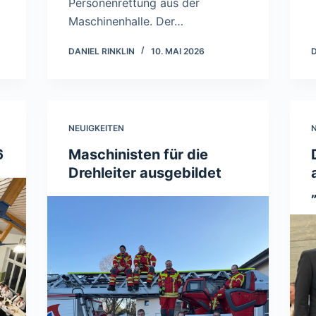
Personenrettung aus der
Maschinenhalle. Der…
DANIEL RINKLIN
10. MAI 2026
D
NEUIGKEITEN
N
6
Maschinisten für die
Drehleiter ausgebildet