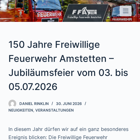
Z
u
m
I
n
150 Jahre Freiwillige
h
a
Feuerwehr Amstetten –
l
Jubiläumsfeier vom 03. bis
t
s
05.07.2026
p
r
DANIEL RINKLIN
30. JUNI 2026
i
NEUIGKEITEN
,
VERANSTALTUNGEN
n
g
e
In diesem Jahr dürfen wir auf ein ganz besonderes
n
Ereignis blicken: Die Freiwillige Feuerwehr