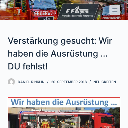
Z
u
m
I
n
Verstärkung gesucht: Wir
h
a
haben die Ausrüstung …
l
DU fehlst!
t
s
p
DANIEL RINKLIN
20. SEPTEMBER 2018
NEUIGKEITEN
r
i
n
g
e
n