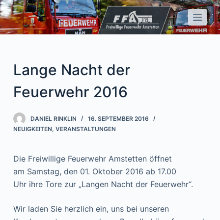
Z
u
m
I
n
Lange Nacht der
h
a
Feuerwehr 2016
l
t
DANIEL RINKLIN
16. SEPTEMBER 2016
s
NEUIGKEITEN
,
VERANSTALTUNGEN
p
r
Die Freiwillige Feuerwehr Amstetten öffnet
i
am Samstag, den 01. Oktober 2016 ab 17.00
n
Uhr ihre Tore zur „Langen Nacht der Feuerwehr“.
g
e
Wir laden Sie herzlich ein, uns bei unseren
n