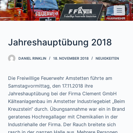
Z
u
m
I
n
Jahreshauptübung 2018
h
a
DANIEL RINKLIN
18. NOVEMBER 2018
NEUIGKEITEN
l
t
s
Die Freiwillige Feuerwehr Amstetten führte am
p
Samstagvormittag, den 17.11.2018 ihre
r
Jahreshauptübung bei der Firma Clement GmbH
i
Kälteanlagenbau im Amstetter Industriegebiet „Beim
n
Kreuzstein“ durch. Übungsannahme war ein in Brand
g
geratenes Hochregallager mit Chemikalien in der
e
Industriehalle der Firma. Der Rauch breitete sich
n
rasch in der ganzen Halle aus. Mehrere Personen