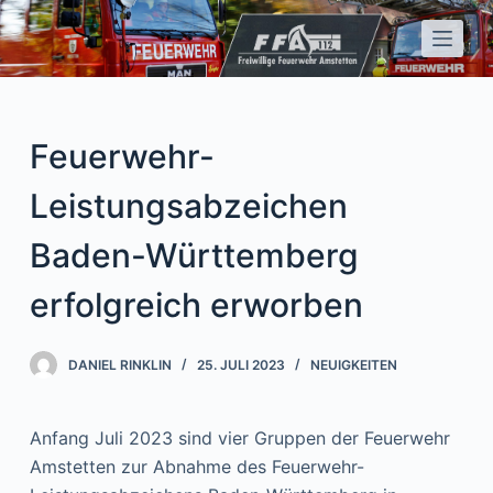
Z
u
m
I
n
Feuerwehr-
h
a
Leistungsabzeichen
l
Baden-Württemberg
t
s
erfolgreich erworben
p
r
DANIEL RINKLIN
25. JULI 2023
NEUIGKEITEN
i
n
g
Anfang Juli 2023 sind vier Gruppen der Feuerwehr
e
Amstetten zur Abnahme des Feuerwehr-
n