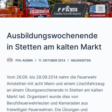
Z
u
m
I
n
Ausbildungswochenende
h
a
in Stetten am kalten Markt
l
t
FFA-ADMIN
11. OKTOBER 2014
NEUIGKEITEN
s
p
Vom 26.09. bis 28.09.2014 nahm die Feuerwehr
r
Amstetten mit acht Mann und einem Löschfahrzeug
i
an einem Übungswochenende in Stetten am kalten
n
Markt teil. Organisiert wurde dies von
g
Berufsfeuerwehrleuten und Kameraden aus
e
freiwilligen Feuerwehren. Die Übungen und
n