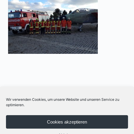
Schreibe einen Kommentar
Wir verwenden Cookies, um unsere Website und unseren Service zu
optimieren.
Du musst
angemeldet
sein, um einen Kommentar
abzugeben.
Cookies akzeptieren