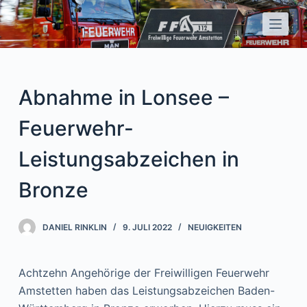
Z
u
m
I
n
Abnahme in Lonsee –
h
a
Feuerwehr-
l
Leistungsabzeichen in
t
s
Bronze
p
r
DANIEL RINKLIN
9. JULI 2022
NEUIGKEITEN
i
n
g
Achtzehn Angehörige der Freiwilligen Feuerwehr
e
Amstetten haben das Leistungsabzeichen Baden-
n