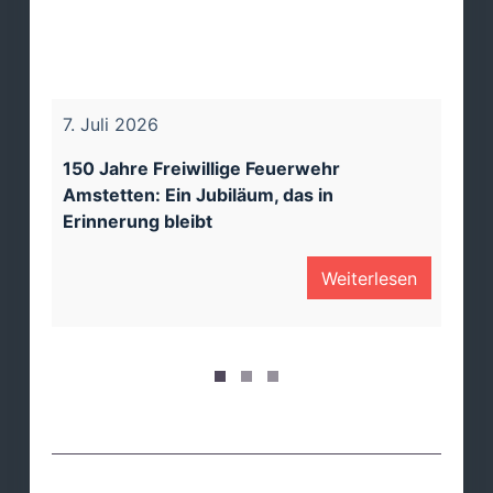
7. Juli 2026
13.
 ist
150 Jahre Freiwillige Feuerwehr
Amstetten: Ein Jubiläum, das in
150
Erinnerung bleibt
Am
en
Weiterlesen