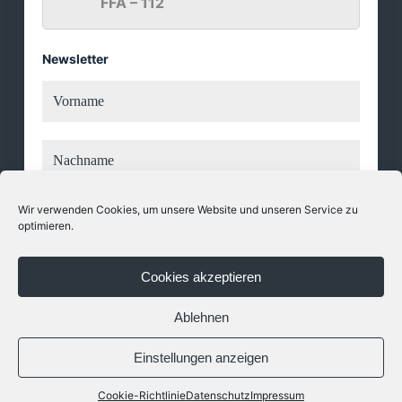
FFA – 112
Newsletter
Vorname
Nachname
E-
Wir verwenden Cookies, um unsere Website und unseren Service zu
Mail-
optimieren.
Adresse
*
Cookies akzeptieren
Ablehnen
Einstellungen anzeigen
Freiwillige Feuerwehr Amstetten |
Impressum
|
Datenschutzerklärung
Cookie-Richtlinie
Datenschutz
Impressum