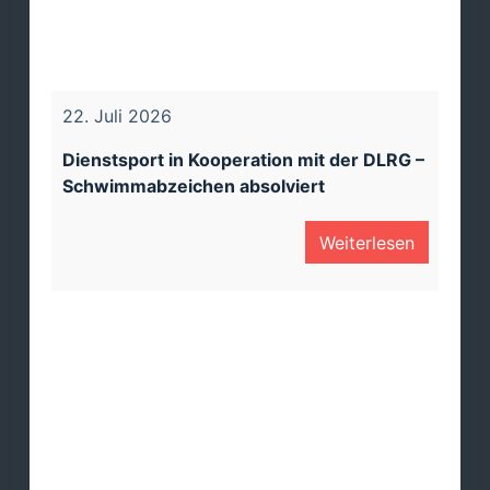
22. Juli 2026
30.
Dienstsport in Kooperation mit der DLRG –
150
Schwimmabzeichen absolviert
Ams
05
en
Weiterlesen